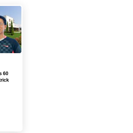
s 60
rick