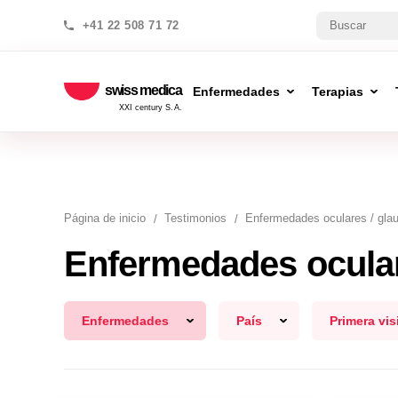
+41 22 508 71 72
swiss medica
Enfermedades
Terapias
XXI century S.A.
Página de inicio
Testimonios
Enfermedades oculares / gl
Enfermedades ocula
Enfermedades
País
Primera vis