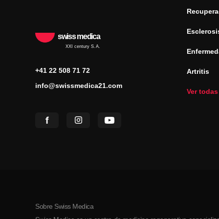
Recuperac
Esclerosi
swiss medica
XXI century S.A.
Enfermed
+41 22 508 71 72
Artritis
info@swissmedica21.com
Ver todas
Sobre Swiss Medica