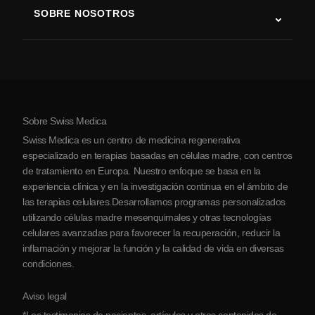
SOBRE NOSOTROS
Enfermedad de Parkinson
Procedimiento de tratamiento con células madre
Acerca de nosotros
Artritis
Costo de la terapia con células madre
Testimonios
Ver todas las condiciones
Mitos sobre las células madre
Precios
Protocolo
Sobre Swiss Medica
Sobre Serbia
Swiss Medica es un centro de medicina regenerativa
Blog
especializado en terapias basadas en células madre, con centros
de tratamiento en Europa. Nuestro enfoque se basa en la
Colaboraciones
experiencia clínica y en la investigación continua en el ámbito de
Contacto
las terapias celulares.Desarrollamos programas personalizados
utilizando células madre mesenquimales y otras tecnologías
celulares avanzadas para favorecer la recuperación, reducir la
inflamación y mejorar la función y la calidad de vida en diversas
condiciones.
Aviso legal