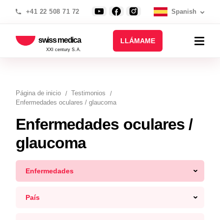
+41 22 508 71 72
Spanish
swiss medica
LLÁMAME
XXI century S.A.
Página de inicio
Testimonios
Enfermedades oculares / glaucoma
Enfermedades oculares /
glaucoma
Enfermedades
País