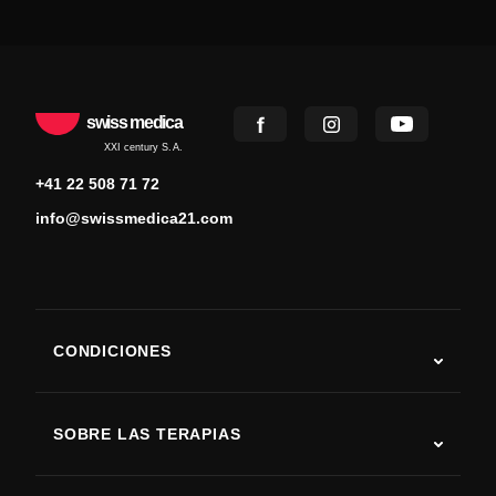
swiss medica
XXI century S.A.
+41 22 508 71 72
info@swissmedica21.com
CONDICIONES
Autismo
ELA
SOBRE LAS TERAPIAS
Recuperación tras ictus
Estudios sobre terapia con células madre
Esclerosis múltiple
Terapia con células madre