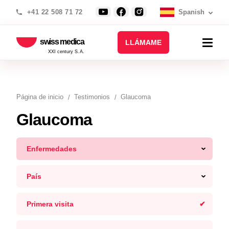
+41 22 508 71 72
Spanish
swiss medica
LLÁMAME
XXI century S.A.
Página de inicio
Testimonios
Glaucoma
Glaucoma
Enfermedades
País
Primera visita