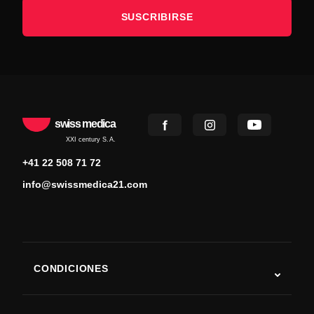
SUSCRIBIRSE
swiss medica
XXI century S.A.
+41 22 508 71 72
info@swissmedica21.com
CONDICIONES
Autismo
ELA