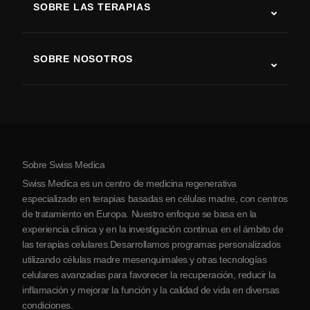
SOBRE LAS TERAPIAS
Recuperación tras ictus
Estudios sobre terapia con células madre
Esclerosis múltiple
Terapia con células madre
SOBRE NOSOTROS
Enfermedad de Parkinson
Procedimiento de tratamiento con células madre
Acerca de nosotros
Artritis
Costo de la terapia con células madre
Testimonios
Ver todas las condiciones
Mitos sobre las células madre
Precios
Protocolo
Sobre Swiss Medica
Sobre Serbia
Swiss Medica es un centro de medicina regenerativa
Blog
especializado en terapias basadas en células madre, con centros
de tratamiento en Europa. Nuestro enfoque se basa en la
Colaboraciones
experiencia clínica y en la investigación continua en el ámbito de
Contacto
las terapias celulares.Desarrollamos programas personalizados
utilizando células madre mesenquimales y otras tecnologías
celulares avanzadas para favorecer la recuperación, reducir la
inflamación y mejorar la función y la calidad de vida en diversas
condiciones.