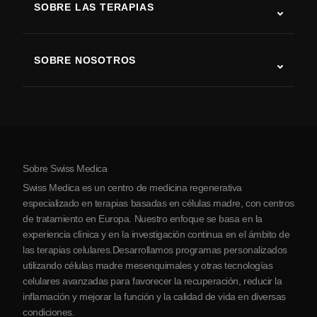
SOBRE LAS TERAPIAS
Recuperación tras ictus
Estudios sobre terapia con células madre
Esclerosis múltiple
Terapia con células madre
SOBRE NOSOTROS
Enfermedad de Parkinson
Procedimiento de tratamiento con células madre
Acerca de nosotros
Artritis
Costo de la terapia con células madre
Testimonios
Ver todas las condiciones
Mitos sobre las células madre
Precios
Protocolo
Sobre Swiss Medica
Sobre Serbia
Swiss Medica es un centro de medicina regenerativa
Blog
especializado en terapias basadas en células madre, con centros
de tratamiento en Europa. Nuestro enfoque se basa en la
Colaboraciones
experiencia clínica y en la investigación continua en el ámbito de
Contacto
las terapias celulares.Desarrollamos programas personalizados
utilizando células madre mesenquimales y otras tecnologías
celulares avanzadas para favorecer la recuperación, reducir la
inflamación y mejorar la función y la calidad de vida en diversas
condiciones.