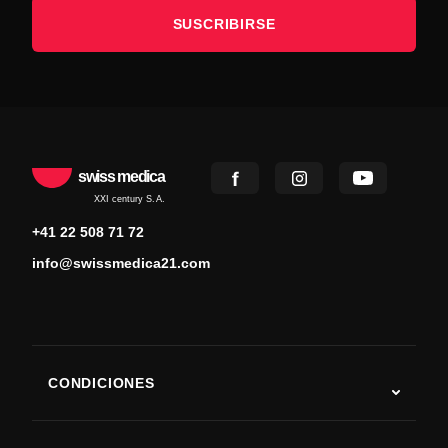
SUSCRIBIRSE
swiss medica
XXI century S.A.
+41 22 508 71 72
info@swissmedica21.com
CONDICIONES
Autismo
ELA