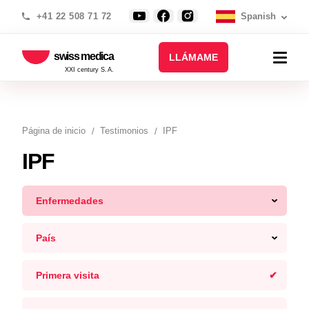
+41 22 508 71 72
Spanish
swiss medica
LLÁMAME
XXI century S.A.
Página de inicio
Testimonios
IPF
IPF
Enfermedades
País
Primera visita