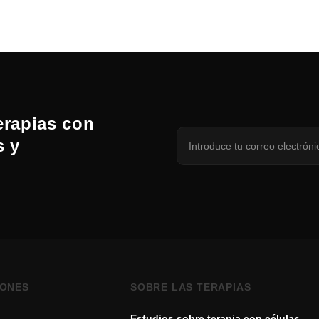
erapias con
s y
IONES
SOBRE LAS TERAPIAS
Estudios sobre terapia con células