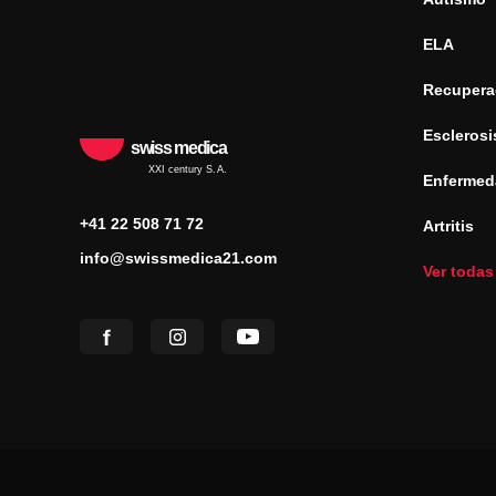
ELA
Recuperac
Esclerosi
swiss medica
XXI century S.A.
Enfermed
+41 22 508 71 72
Artritis
info@swissmedica21.com
Ver todas