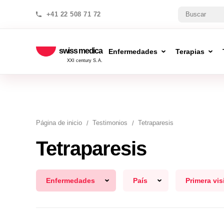
+41 22 508 71 72
swiss medica
Enfermedades
Terapias
XXI century S.A.
Página de inicio
Testimonios
Tetraparesis
Tetraparesis
Enfermedades
País
Primera vis