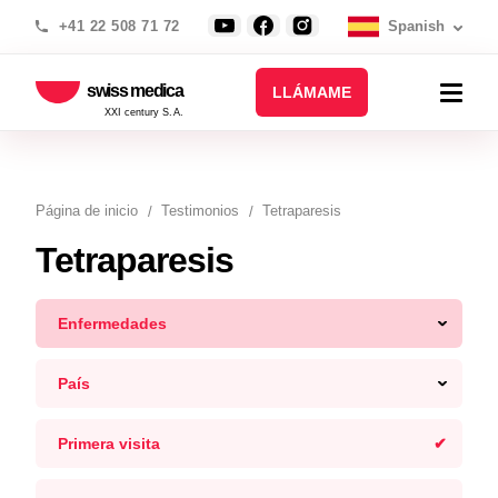
+41 22 508 71 72
Spanish
swiss medica
LLÁMAME
XXI century S.A.
Página de inicio
Testimonios
Tetraparesis
Tetraparesis
Enfermedades
País
Primera visita