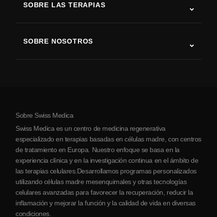
SOBRE LAS TERAPIAS
Recuperación tras ictus
Estudios sobre terapia con células madre
Esclerosis múltiple
Terapia con células madre
SOBRE NOSOTROS
Enfermedad de Parkinson
Procedimiento de tratamiento con células madre
Acerca de nosotros
Artritis
Costo de la terapia con células madre
Testimonios
Ver todas las condiciones
Mitos sobre las células madre
Precios
Protocolo
Sobre Swiss Medica
Sobre Serbia
Swiss Medica es un centro de medicina regenerativa
Blog
especializado en terapias basadas en células madre, con centros
de tratamiento en Europa. Nuestro enfoque se basa en la
Colaboraciones
experiencia clínica y en la investigación continua en el ámbito de
Contacto
las terapias celulares.Desarrollamos programas personalizados
utilizando células madre mesenquimales y otras tecnologías
celulares avanzadas para favorecer la recuperación, reducir la
inflamación y mejorar la función y la calidad de vida en diversas
condiciones.