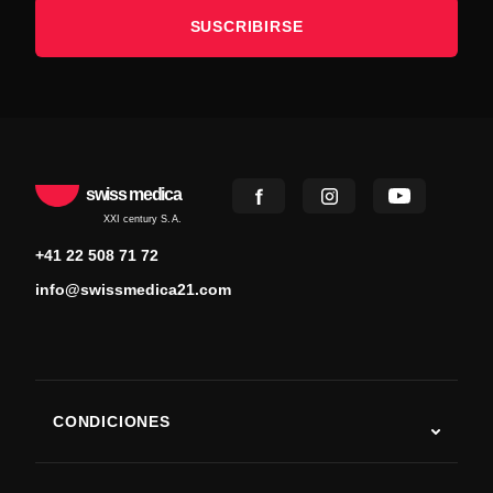
SUSCRIBIRSE
swiss medica
XXI century S.A.
+41 22 508 71 72
info@swissmedica21.com
CONDICIONES
Autismo
ELA