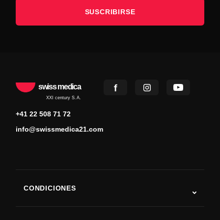
SUSCRIBIRSE
swiss medica
XXI century S.A.
+41 22 508 71 72
info@swissmedica21.com
CONDICIONES
Autismo
ELA