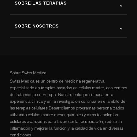
SOBRE LAS TERAPIAS
Recuperación tras ictus
Estudios sobre terapia con células madre
Esclerosis múltiple
Terapia con células madre
SOBRE NOSOTROS
Enfermedad de Parkinson
Procedimiento de tratamiento con células madre
Acerca de nosotros
Artritis
Costo de la terapia con células madre
Testimonios
Ver todas las condiciones
Mitos sobre las células madre
Precios
Protocolo
Sobre Swiss Medica
Sobre Serbia
Swiss Medica es un centro de medicina regenerativa
Blog
especializado en terapias basadas en células madre, con centros
de tratamiento en Europa. Nuestro enfoque se basa en la
Colaboraciones
experiencia clínica y en la investigación continua en el ámbito de
Contacto
las terapias celulares.Desarrollamos programas personalizados
utilizando células madre mesenquimales y otras tecnologías
celulares avanzadas para favorecer la recuperación, reducir la
inflamación y mejorar la función y la calidad de vida en diversas
condiciones.