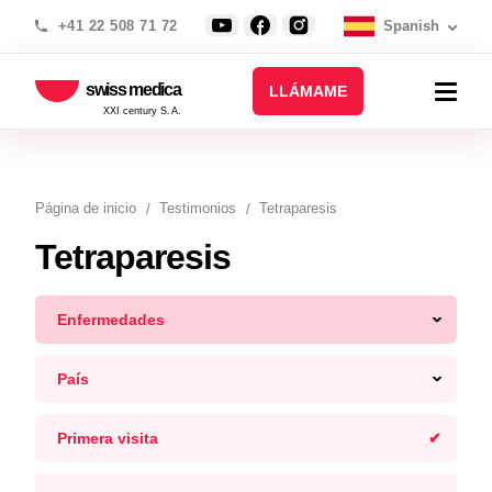
+41 22 508 71 72
Spanish
swiss medica
LLÁMAME
XXI century S.A.
Página de inicio
Testimonios
Tetraparesis
Tetraparesis
Enfermedades
País
Primera visita