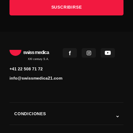
SUSCRIBIRSE
swiss medica
XXI century S.A.
+41 22 508 71 72
info@swissmedica21.com
CONDICIONES
Autismo
ELA