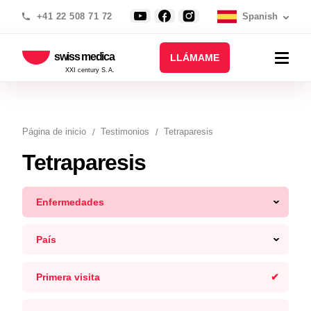
+41 22 508 71 72
Spanish
swiss medica
LLÁMAME
XXI century S.A.
Página de inicio
Testimonios
Tetraparesis
Tetraparesis
Enfermedades
País
Primera visita