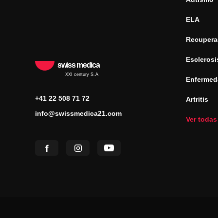
ELA
Recuperac
Esclerosi
swiss medica
XXI century S.A.
Enfermed
+41 22 508 71 72
Artritis
info@swissmedica21.com
Ver todas