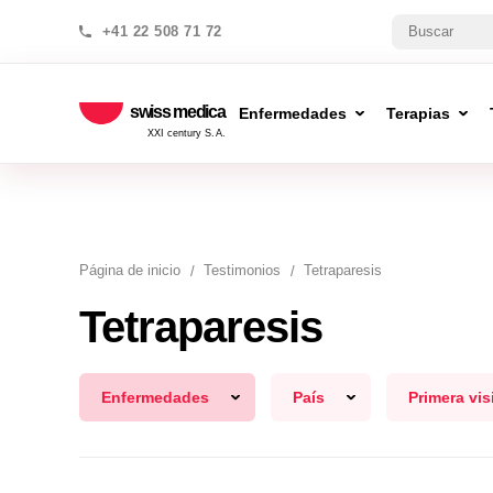
+41 22 508 71 72
swiss medica
Enfermedades
Terapias
XXI century S.A.
Página de inicio
Testimonios
Tetraparesis
Tetraparesis
Enfermedades
País
Primera vis