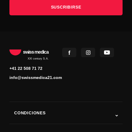
SUSCRIBIRSE
swiss medica
XXI century S.A.
+41 22 508 71 72
info@swissmedica21.com
CONDICIONES
Autismo
ELA