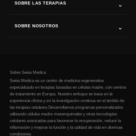
SOBRE LAS TERAPIAS
Recuperación tras ictus
Estudios sobre terapia con células madre
Esclerosis múltiple
Terapia con células madre
SOBRE NOSOTROS
Enfermedad de Parkinson
Procedimiento de tratamiento con células madre
Acerca de nosotros
Artritis
Costo de la terapia con células madre
Testimonios
Ver todas las condiciones
Mitos sobre las células madre
Precios
Protocolo
Sobre Swiss Medica
Sobre Serbia
Swiss Medica es un centro de medicina regenerativa
Blog
especializado en terapias basadas en células madre, con centros
de tratamiento en Europa. Nuestro enfoque se basa en la
Colaboraciones
experiencia clínica y en la investigación continua en el ámbito de
Contacto
las terapias celulares.Desarrollamos programas personalizados
utilizando células madre mesenquimales y otras tecnologías
celulares avanzadas para favorecer la recuperación, reducir la
inflamación y mejorar la función y la calidad de vida en diversas
condiciones.