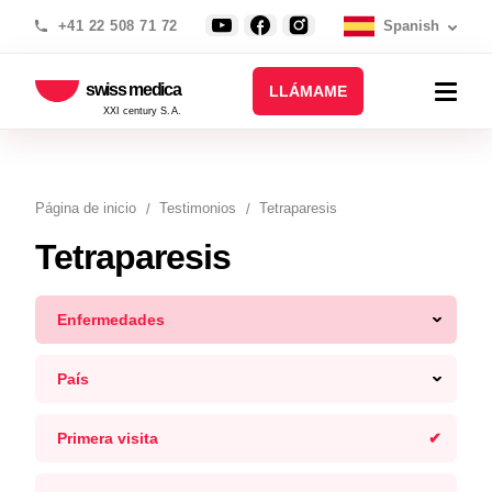
+41 22 508 71 72
Spanish
swiss medica
LLÁMAME
XXI century S.A.
Página de inicio
Testimonios
Tetraparesis
Tetraparesis
Enfermedades
País
Primera visita