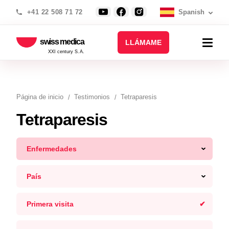
+41 22 508 71 72
Spanish
swiss medica
LLÁMAME
XXI century S.A.
Página de inicio
Testimonios
Tetraparesis
Tetraparesis
Enfermedades
País
Primera visita