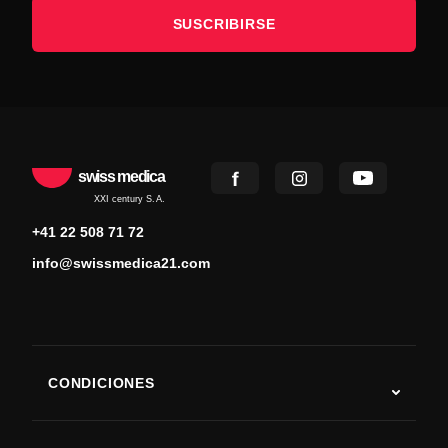
SUSCRIBIRSE
swiss medica
XXI century S.A.
+41 22 508 71 72
info@swissmedica21.com
CONDICIONES
Autismo
ELA