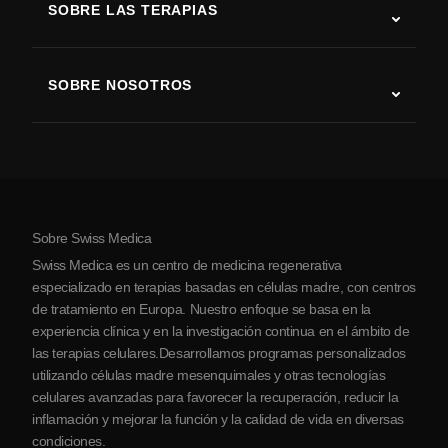
SOBRE LAS TERAPIAS
Recuperación tras ictus
Estudios sobre terapia con células madre
Esclerosis múltiple
Terapia con células madre
SOBRE NOSOTROS
Enfermedad de Parkinson
Procedimiento de tratamiento con células madre
Acerca de nosotros
Artritis
Costo de la terapia con células madre
Testimonios
Ver todas las condiciones
Mitos sobre las células madre
Precios
Protocolo
Sobre Swiss Medica
Sobre Serbia
Swiss Medica es un centro de medicina regenerativa
Blog
especializado en terapias basadas en células madre, con centros
de tratamiento en Europa. Nuestro enfoque se basa en la
Colaboraciones
experiencia clínica y en la investigación continua en el ámbito de
Contacto
las terapias celulares.Desarrollamos programas personalizados
utilizando células madre mesenquimales y otras tecnologías
celulares avanzadas para favorecer la recuperación, reducir la
inflamación y mejorar la función y la calidad de vida en diversas
condiciones.