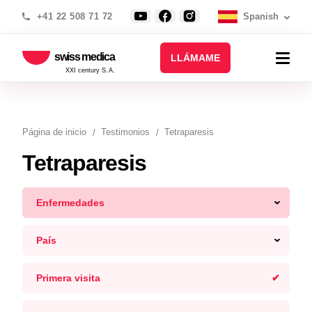
+41 22 508 71 72
Spanish
swiss medica
LLÁMAME
XXI century S.A.
Página de inicio
Testimonios
Tetraparesis
Tetraparesis
Enfermedades
País
Primera visita