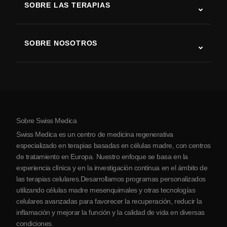
SOBRE LAS TERAPIAS
Recuperación tras ictus
Estudios sobre terapia con células madre
Esclerosis múltiple
Terapia con células madre
SOBRE NOSOTROS
Enfermedad de Parkinson
Procedimiento de tratamiento con células madre
Acerca de nosotros
Artritis
Costo de la terapia con células madre
Testimonios
Ver todas las condiciones
Mitos sobre las células madre
Precios
Protocolo
Sobre Swiss Medica
Sobre Serbia
Swiss Medica es un centro de medicina regenerativa
Blog
especializado en terapias basadas en células madre, con centros
de tratamiento en Europa. Nuestro enfoque se basa en la
Colaboraciones
experiencia clínica y en la investigación continua en el ámbito de
Contacto
las terapias celulares.Desarrollamos programas personalizados
utilizando células madre mesenquimales y otras tecnologías
celulares avanzadas para favorecer la recuperación, reducir la
inflamación y mejorar la función y la calidad de vida en diversas
condiciones.