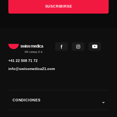
SUSCRIBIRSE
swiss medica
XXI century S.A.
+41 22 508 71 72
info@swissmedica21.com
CONDICIONES
Autismo
ELA