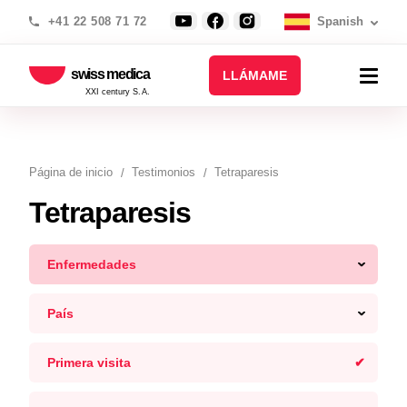
+41 22 508 71 72
Spanish
swiss medica
LLÁMAME
XXI century S.A.
Página de inicio
Testimonios
Tetraparesis
Tetraparesis
Enfermedades
País
Primera visita