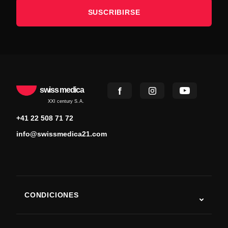
SUSCRIBIRSE
swiss medica
XXI century S.A.
+41 22 508 71 72
info@swissmedica21.com
CONDICIONES
Autismo
ELA