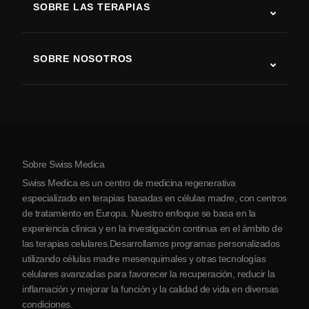
SOBRE LAS TERAPIAS
Recuperación tras ictus
Estudios sobre terapia con células madre
Esclerosis múltiple
Terapia con células madre
SOBRE NOSOTROS
Enfermedad de Parkinson
Procedimiento de tratamiento con células madre
Acerca de nosotros
Artritis
Costo de la terapia con células madre
Testimonios
Ver todas las condiciones
Mitos sobre las células madre
Precios
Protocolo
Sobre Swiss Medica
Sobre Serbia
Swiss Medica es un centro de medicina regenerativa
Blog
especializado en terapias basadas en células madre, con centros
de tratamiento en Europa. Nuestro enfoque se basa en la
Colaboraciones
experiencia clínica y en la investigación continua en el ámbito de
Contacto
las terapias celulares.Desarrollamos programas personalizados
utilizando células madre mesenquimales y otras tecnologías
celulares avanzadas para favorecer la recuperación, reducir la
inflamación y mejorar la función y la calidad de vida en diversas
condiciones.