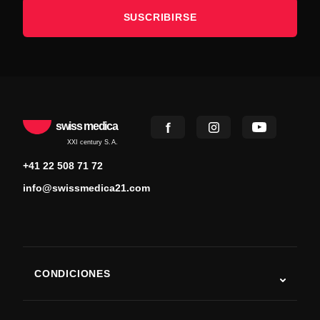
SUSCRIBIRSE
swiss medica
XXI century S.A.
+41 22 508 71 72
info@swissmedica21.com
CONDICIONES
Autismo
ELA