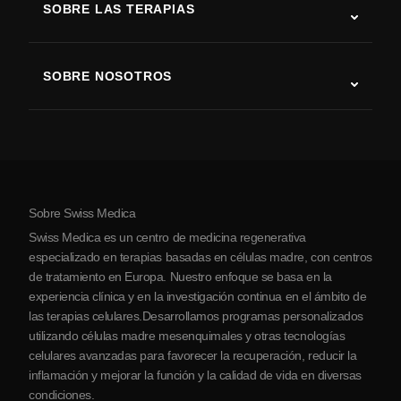
SOBRE LAS TERAPIAS
Recuperación tras ictus
Estudios sobre terapia con células madre
Esclerosis múltiple
Terapia con células madre
SOBRE NOSOTROS
Enfermedad de Parkinson
Procedimiento de tratamiento con células madre
Acerca de nosotros
Artritis
Costo de la terapia con células madre
Testimonios
Ver todas las condiciones
Mitos sobre las células madre
Precios
Protocolo
Sobre Swiss Medica
Sobre Serbia
Swiss Medica es un centro de medicina regenerativa
Blog
especializado en terapias basadas en células madre, con centros
de tratamiento en Europa. Nuestro enfoque se basa en la
Colaboraciones
experiencia clínica y en la investigación continua en el ámbito de
Contacto
las terapias celulares.Desarrollamos programas personalizados
utilizando células madre mesenquimales y otras tecnologías
celulares avanzadas para favorecer la recuperación, reducir la
inflamación y mejorar la función y la calidad de vida en diversas
condiciones.