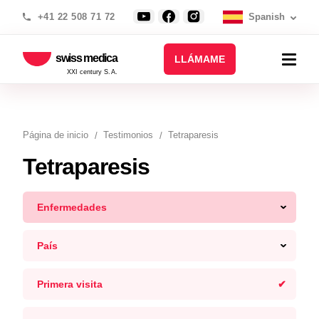
+41 22 508 71 72
Spanish
swiss medica
LLÁMAME
XXI century S.A.
Página de inicio
Testimonios
Tetraparesis
Tetraparesis
Enfermedades
País
Primera visita