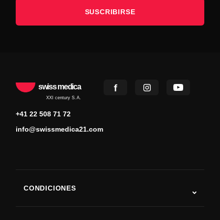
SUSCRIBIRSE
swiss medica
XXI century S.A.
+41 22 508 71 72
info@swissmedica21.com
CONDICIONES
Autismo
ELA