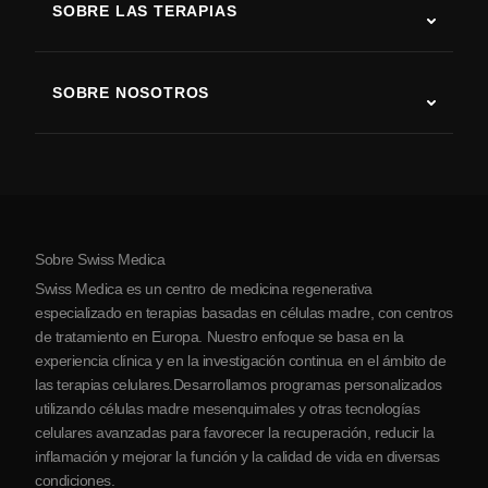
SOBRE LAS TERAPIAS
Recuperación tras ictus
Estudios sobre terapia con células madre
Esclerosis múltiple
Terapia con células madre
SOBRE NOSOTROS
Enfermedad de Parkinson
Procedimiento de tratamiento con células madre
Acerca de nosotros
Artritis
Costo de la terapia con células madre
Testimonios
Ver todas las condiciones
Mitos sobre las células madre
Precios
Protocolo
Sobre Swiss Medica
Sobre Serbia
Swiss Medica es un centro de medicina regenerativa
Blog
especializado en terapias basadas en células madre, con centros
de tratamiento en Europa. Nuestro enfoque se basa en la
Colaboraciones
experiencia clínica y en la investigación continua en el ámbito de
Contacto
las terapias celulares.Desarrollamos programas personalizados
utilizando células madre mesenquimales y otras tecnologías
celulares avanzadas para favorecer la recuperación, reducir la
inflamación y mejorar la función y la calidad de vida en diversas
condiciones.