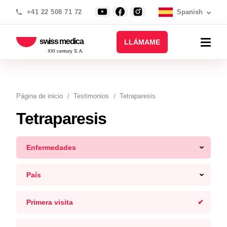
+41 22 508 71 72
Spanish
swiss medica
LLÁMAME
XXI century S.A.
Página de inicio
Testimonios
Tetraparesis
Tetraparesis
Enfermedades
País
Primera visita