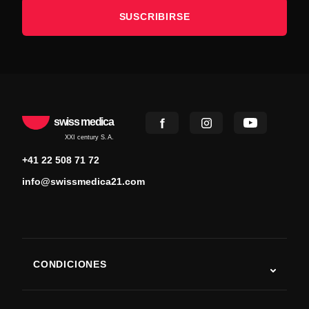
SUSCRIBIRSE
swiss medica
XXI century S.A.
+41 22 508 71 72
info@swissmedica21.com
CONDICIONES
Autismo
ELA