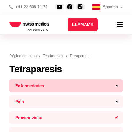
+41 22 508 71 72
Spanish
swiss medica
LLÁMAME
XXI century S.A.
Página de inicio
Testimonios
Tetraparesis
Tetraparesis
Enfermedades
País
Primera visita