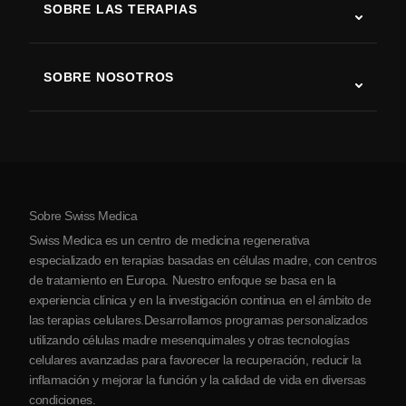
SOBRE LAS TERAPIAS
Recuperación tras ictus
Estudios sobre terapia con células madre
Esclerosis múltiple
Terapia con células madre
SOBRE NOSOTROS
Enfermedad de Parkinson
Procedimiento de tratamiento con células madre
Acerca de nosotros
Artritis
Costo de la terapia con células madre
Testimonios
Ver todas las condiciones
Mitos sobre las células madre
Precios
Protocolo
Sobre Swiss Medica
Sobre Serbia
Swiss Medica es un centro de medicina regenerativa
Blog
especializado en terapias basadas en células madre, con centros
de tratamiento en Europa. Nuestro enfoque se basa en la
Colaboraciones
experiencia clínica y en la investigación continua en el ámbito de
Contacto
las terapias celulares.Desarrollamos programas personalizados
utilizando células madre mesenquimales y otras tecnologías
celulares avanzadas para favorecer la recuperación, reducir la
inflamación y mejorar la función y la calidad de vida en diversas
condiciones.