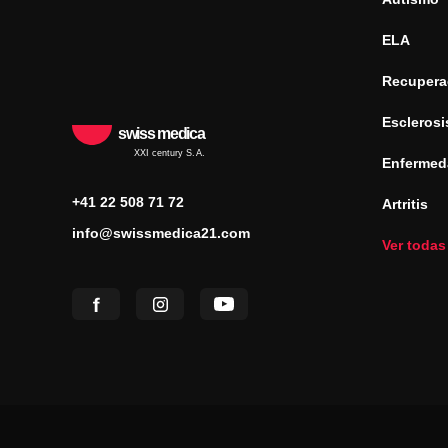
ELA
Recuperac
Esclerosi
swiss medica
XXI century S.A.
Enfermed
+41 22 508 71 72
Artritis
info@swissmedica21.com
Ver todas