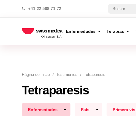
+41 22 508 71 72
swiss medica
Enfermedades
Terapias
XXI century S.A.
Página de inicio
Testimonios
Tetraparesis
Tetraparesis
Enfermedades
País
Primera vis