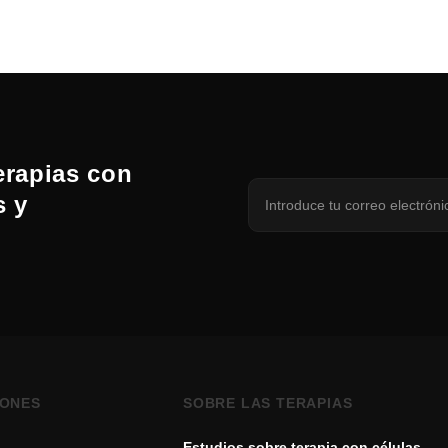
erapias con
s y
IONES
SOBRE LAS TERAPIAS
Estudios sobre terapia con células