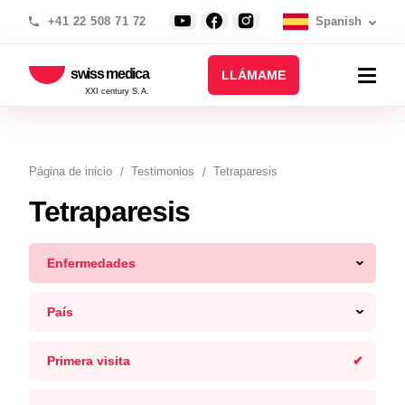
+41 22 508 71 72
Spanish
swiss medica
LLÁMAME
XXI century S.A.
Página de inicio
Testimonios
Tetraparesis
Tetraparesis
Enfermedades
País
Primera visita