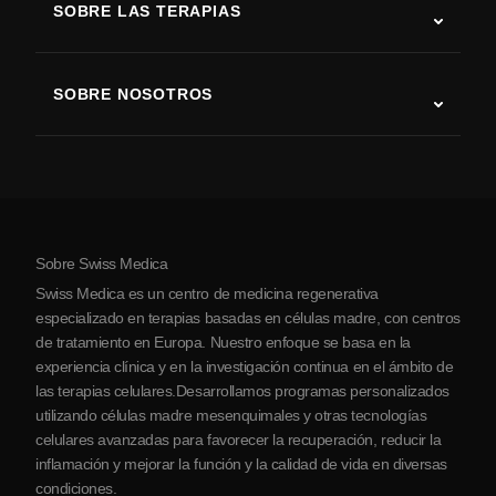
SOBRE LAS TERAPIAS
Recuperación tras ictus
Estudios sobre terapia con células madre
Esclerosis múltiple
Terapia con células madre
SOBRE NOSOTROS
Enfermedad de Parkinson
Procedimiento de tratamiento con células madre
Acerca de nosotros
Artritis
Costo de la terapia con células madre
Testimonios
Ver todas las condiciones
Mitos sobre las células madre
Precios
Protocolo
Sobre Swiss Medica
Sobre Serbia
Swiss Medica es un centro de medicina regenerativa
Blog
especializado en terapias basadas en células madre, con centros
de tratamiento en Europa. Nuestro enfoque se basa en la
Colaboraciones
experiencia clínica y en la investigación continua en el ámbito de
Contacto
las terapias celulares.Desarrollamos programas personalizados
utilizando células madre mesenquimales y otras tecnologías
celulares avanzadas para favorecer la recuperación, reducir la
inflamación y mejorar la función y la calidad de vida en diversas
condiciones.