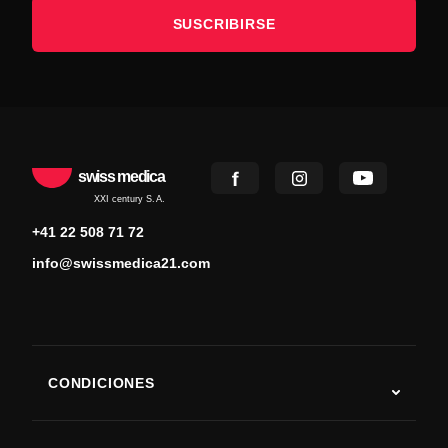
SUSCRIBIRSE
swiss medica
XXI century S.A.
+41 22 508 71 72
info@swissmedica21.com
CONDICIONES
Autismo
ELA