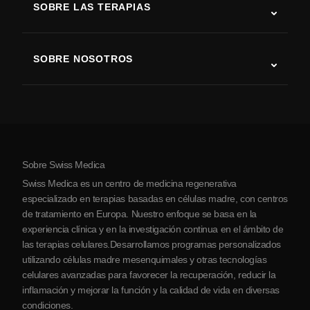
SOBRE LAS TERAPIAS
Recuperación tras ictus
Estudios sobre terapia con células madre
Esclerosis múltiple
Terapia con células madre
SOBRE NOSOTROS
Enfermedad de Parkinson
Procedimiento de tratamiento con células madre
Acerca de nosotros
Artritis
Costo de la terapia con células madre
Testimonios
Ver todas las condiciones
Mitos sobre las células madre
Precios
Protocolo
Sobre Swiss Medica
Sobre Serbia
Swiss Medica es un centro de medicina regenerativa
Blog
especializado en terapias basadas en células madre, con centros
de tratamiento en Europa. Nuestro enfoque se basa en la
Colaboraciones
experiencia clínica y en la investigación continua en el ámbito de
Contacto
las terapias celulares.Desarrollamos programas personalizados
utilizando células madre mesenquimales y otras tecnologías
celulares avanzadas para favorecer la recuperación, reducir la
inflamación y mejorar la función y la calidad de vida en diversas
condiciones.