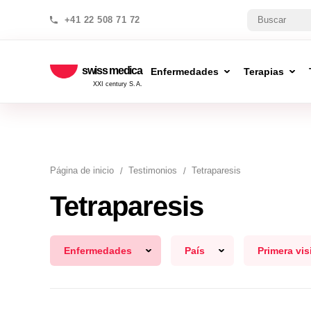
+41 22 508 71 72
swiss medica
Enfermedades
Terapias
XXI century S.A.
Página de inicio
Testimonios
Tetraparesis
Tetraparesis
Enfermedades
País
Primera vis