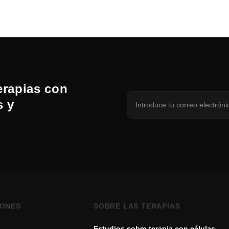
erapias con
s y
IONES
SOBRE LAS TERAPIAS
Estudios sobre terapia con células