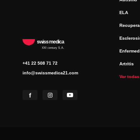
ELA
Recuperac
Esclerosi
swiss medica
XXI century S.A.
Enfermed
+41 22 508 71 72
Artritis
info@swissmedica21.com
Ver todas