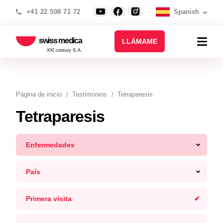
+41 22 508 71 72
Spanish
swiss medica
LLÁMAME
XXI century S.A.
Página de inicio
Testimonios
Tetraparesis
Tetraparesis
Enfermedades
País
Primera visita