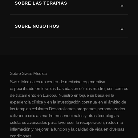
SOBRE LAS TERAPIAS
Recuperación tras ictus
Estudios sobre terapia con células madre
Esclerosis múltiple
Terapia con células madre
SOBRE NOSOTROS
Enfermedad de Parkinson
Procedimiento de tratamiento con células madre
Acerca de nosotros
Artritis
Costo de la terapia con células madre
Testimonios
Ver todas las condiciones
Mitos sobre las células madre
Precios
Protocolo
Sobre Swiss Medica
Sobre Serbia
Swiss Medica es un centro de medicina regenerativa
Blog
especializado en terapias basadas en células madre, con centros
de tratamiento en Europa. Nuestro enfoque se basa en la
Colaboraciones
experiencia clínica y en la investigación continua en el ámbito de
Contacto
las terapias celulares.Desarrollamos programas personalizados
utilizando células madre mesenquimales y otras tecnologías
celulares avanzadas para favorecer la recuperación, reducir la
inflamación y mejorar la función y la calidad de vida en diversas
condiciones.