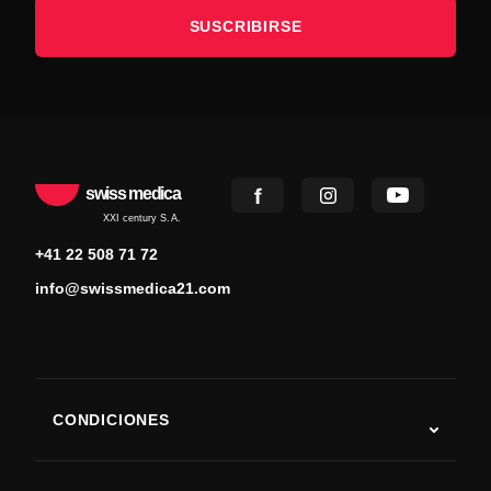
SUSCRIBIRSE
swiss medica
XXI century S.A.
+41 22 508 71 72
info@swissmedica21.com
CONDICIONES
Autismo
ELA