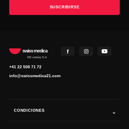
SUSCRIBIRSE
swiss medica
XXI century S.A.
+41 22 508 71 72
info@swissmedica21.com
CONDICIONES
Autismo
ELA