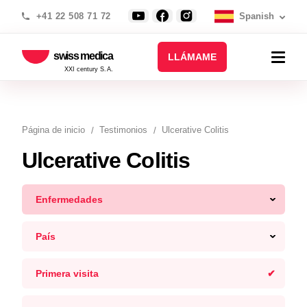
+41 22 508 71 72
Spanish
swiss medica
LLÁMAME
XXI century S.A.
Página de inicio
Testimonios
Ulcerative Colitis
Ulcerative Colitis
Enfermedades
País
Primera visita