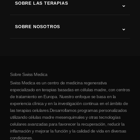
SOBRE LAS TERAPIAS
Recuperación tras ictus
Estudios sobre terapia con células madre
Esclerosis múltiple
Terapia con células madre
SOBRE NOSOTROS
Enfermedad de Parkinson
Procedimiento de tratamiento con células madre
Acerca de nosotros
Artritis
Costo de la terapia con células madre
Testimonios
Ver todas las condiciones
Mitos sobre las células madre
Precios
Protocolo
Sobre Swiss Medica
Sobre Serbia
Swiss Medica es un centro de medicina regenerativa
Blog
especializado en terapias basadas en células madre, con centros
de tratamiento en Europa. Nuestro enfoque se basa en la
Colaboraciones
experiencia clínica y en la investigación continua en el ámbito de
Contacto
las terapias celulares.Desarrollamos programas personalizados
utilizando células madre mesenquimales y otras tecnologías
celulares avanzadas para favorecer la recuperación, reducir la
inflamación y mejorar la función y la calidad de vida en diversas
condiciones.