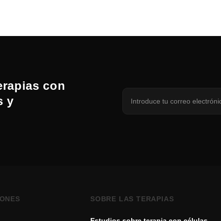
erapias con
s y
IONES
SOBRE LAS TERAPIAS
Estudios sobre terapia con células