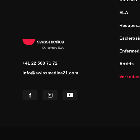
ELA
Recuperac
Esclerosi
swiss medica
XXI century S.A.
Enfermed
+41 22 508 71 72
Artritis
info@swissmedica21.com
Ver todas