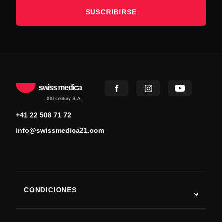
SUSCRIBIRSE
swiss medica
XXI century S.A.
+41 22 508 71 72
info@swissmedica21.com
CONDICIONES
Autismo
ELA