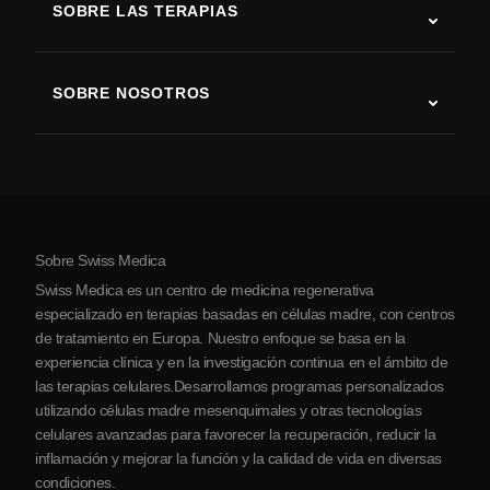
SOBRE LAS TERAPIAS
Recuperación tras ictus
Estudios sobre terapia con células madre
Esclerosis múltiple
Terapia con células madre
SOBRE NOSOTROS
Enfermedad de Parkinson
Procedimiento de tratamiento con células madre
Acerca de nosotros
Artritis
Costo de la terapia con células madre
Testimonios
Ver todas las condiciones
Mitos sobre las células madre
Precios
Protocolo
Sobre Swiss Medica
Sobre Serbia
Swiss Medica es un centro de medicina regenerativa
Blog
especializado en terapias basadas en células madre, con centros
de tratamiento en Europa. Nuestro enfoque se basa en la
Colaboraciones
experiencia clínica y en la investigación continua en el ámbito de
Contacto
las terapias celulares.Desarrollamos programas personalizados
utilizando células madre mesenquimales y otras tecnologías
celulares avanzadas para favorecer la recuperación, reducir la
inflamación y mejorar la función y la calidad de vida en diversas
condiciones.