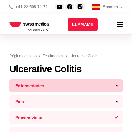
+41 22 508 71 72
Spanish
swiss medica
LLÁMAME
XXI century S.A.
Página de inicio
Testimonios
Ulcerative Colitis
Ulcerative Colitis
Enfermedades
País
Primera visita