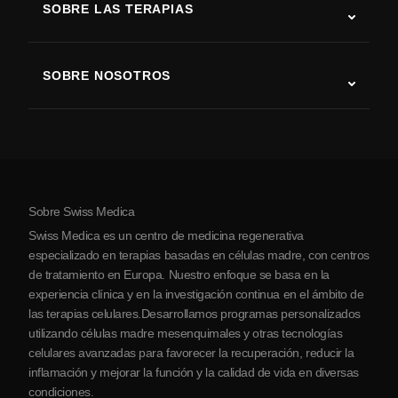
SOBRE LAS TERAPIAS
Recuperación tras ictus
Estudios sobre terapia con células madre
Esclerosis múltiple
Terapia con células madre
SOBRE NOSOTROS
Enfermedad de Parkinson
Procedimiento de tratamiento con células madre
Acerca de nosotros
Artritis
Costo de la terapia con células madre
Testimonios
Ver todas las condiciones
Mitos sobre las células madre
Precios
Protocolo
Sobre Swiss Medica
Sobre Serbia
Swiss Medica es un centro de medicina regenerativa
Blog
especializado en terapias basadas en células madre, con centros
de tratamiento en Europa. Nuestro enfoque se basa en la
Colaboraciones
experiencia clínica y en la investigación continua en el ámbito de
Contacto
las terapias celulares.Desarrollamos programas personalizados
utilizando células madre mesenquimales y otras tecnologías
celulares avanzadas para favorecer la recuperación, reducir la
inflamación y mejorar la función y la calidad de vida en diversas
condiciones.