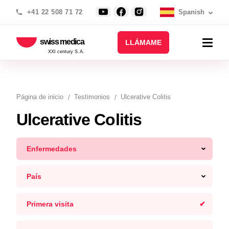
+41 22 508 71 72
Spanish
swiss medica
LLÁMAME
XXI century S.A.
Página de inicio
Testimonios
Ulcerative Colitis
Ulcerative Colitis
Enfermedades
País
Primera visita