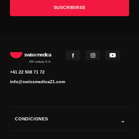
SUSCRIBIRSE
swiss medica
XXI century S.A.
+41 22 508 71 72
info@swissmedica21.com
CONDICIONES
Autismo
ELA