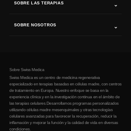
SOBRE LAS TERAPIAS
Recuperación tras ictus
Estudios sobre terapia con células madre
Esclerosis múltiple
Terapia con células madre
SOBRE NOSOTROS
Enfermedad de Parkinson
Procedimiento de tratamiento con células madre
Acerca de nosotros
Artritis
Costo de la terapia con células madre
Testimonios
Ver todas las condiciones
Mitos sobre las células madre
Precios
Protocolo
Sobre Swiss Medica
Sobre Serbia
Swiss Medica es un centro de medicina regenerativa
Blog
especializado en terapias basadas en células madre, con centros
de tratamiento en Europa. Nuestro enfoque se basa en la
Colaboraciones
experiencia clínica y en la investigación continua en el ámbito de
Contacto
las terapias celulares.Desarrollamos programas personalizados
utilizando células madre mesenquimales y otras tecnologías
celulares avanzadas para favorecer la recuperación, reducir la
inflamación y mejorar la función y la calidad de vida en diversas
condiciones.