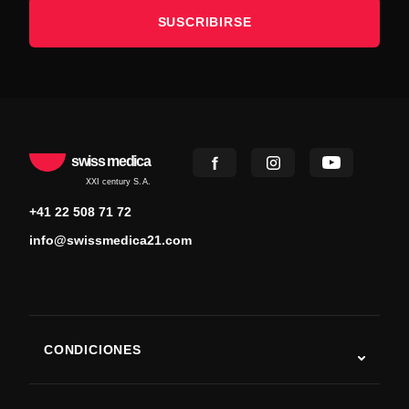
SUSCRIBIRSE
swiss medica
XXI century S.A.
+41 22 508 71 72
info@swissmedica21.com
CONDICIONES
Autismo
ELA