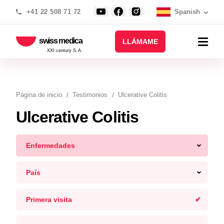
+41 22 508 71 72
Spanish
swiss medica
LLÁMAME
XXI century S.A.
Página de inicio
Testimonios
Ulcerative Colitis
Ulcerative Colitis
Enfermedades
País
Primera visita