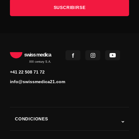
SUSCRIBIRSE
swiss medica
XXI century S.A.
+41 22 508 71 72
info@swissmedica21.com
CONDICIONES
Autismo
ELA