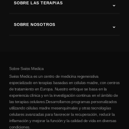
SOBRE LAS TERAPIAS
Recuperación tras ictus
Estudios sobre terapia con células madre
Esclerosis múltiple
Terapia con células madre
SOBRE NOSOTROS
Enfermedad de Parkinson
Procedimiento de tratamiento con células madre
Acerca de nosotros
Artritis
Costo de la terapia con células madre
Testimonios
Ver todas las condiciones
Mitos sobre las células madre
Precios
Protocolo
Sobre Swiss Medica
Sobre Serbia
Swiss Medica es un centro de medicina regenerativa
Blog
especializado en terapias basadas en células madre, con centros
de tratamiento en Europa. Nuestro enfoque se basa en la
Colaboraciones
experiencia clínica y en la investigación continua en el ámbito de
Contacto
las terapias celulares.Desarrollamos programas personalizados
utilizando células madre mesenquimales y otras tecnologías
celulares avanzadas para favorecer la recuperación, reducir la
inflamación y mejorar la función y la calidad de vida en diversas
condiciones.