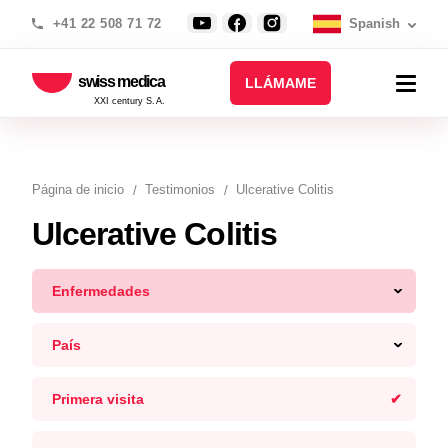
+41 22 508 71 72
Spanish
swiss medica
LLÁMAME
XXI century S.A.
Página de inicio
Testimonios
Ulcerative Colitis
Ulcerative Colitis
Enfermedades
País
Primera visita