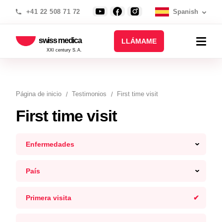
+41 22 508 71 72
Spanish
swiss medica
LLÁMAME
XXI century S.A.
Página de inicio
Testimonios
First time visit
First time visit
Enfermedades
País
Primera visita