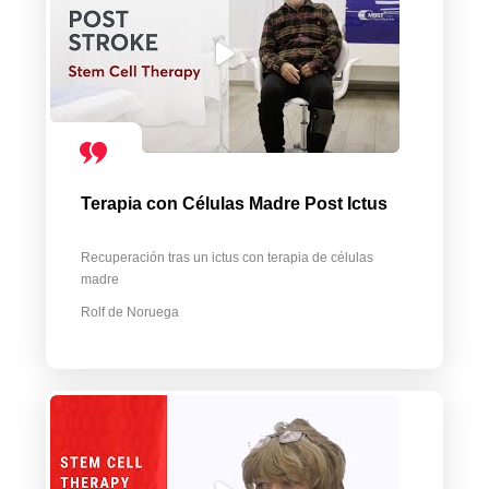
Terapia con Células Madre Post Ictus
Recuperación tras un ictus con terapia de células
madre
Rolf de Noruega