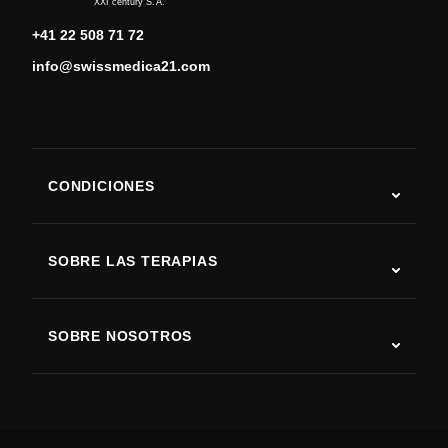
XXI century S.A.
+41 22 508 71 72
info@swissmedica21.com
CONDICIONES
Autismo
ELA
SOBRE LAS TERAPIAS
Recuperación tras ictus
Estudios sobre terapia con células madre
Esclerosis múltiple
Terapia con células madre
SOBRE NOSOTROS
Enfermedad de Parkinson
Procedimiento de tratamiento con células madre
Acerca de nosotros
Artritis
Costo de la terapia con células madre
Testimonios
Ver todas las condiciones
Mitos sobre las células madre
Precios