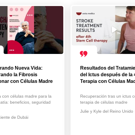
rando Nueva Vida:
Resultados del Tratami
ando la Fibrosis
del Ictus después de la 
nar con Células Madre
Terapia con Células Ma
a con células madre para la
Recuperación tras un ictus 
atía: beneficios, seguridad
terapia de células madre
e
Julie y Kyle del Reino Unido
iente de Dubái