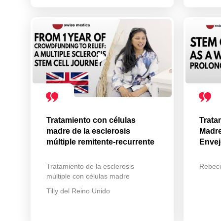
Tratamiento con células
Trata
madre de la esclerosis
Madre
múltiple remitente-recurrente
Envej
Tratamiento de la esclerosis
Rebec
múltiple con células madre
Tilly del Reino Unido