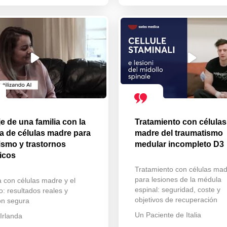
je de una familia con la
Tratamiento con células
ia de células madre para
madre del traumatismo
tismo y trastornos
medular incompleto D3
icos
Tratamiento con células ma
para lesiones de la médula
a con células madre y el
espinal: seguridad, coste y
o: resultados reales y
objetivos de recuperación
ón segura
Un Paciente de Italia
Irlanda