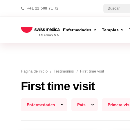
+41 22 508 71 72
swiss medica
Enfermedades
Terapias
XXI century S.A.
Página de inicio
Testimonios
First time visit
First time visit
Enfermedades
País
Primera vis