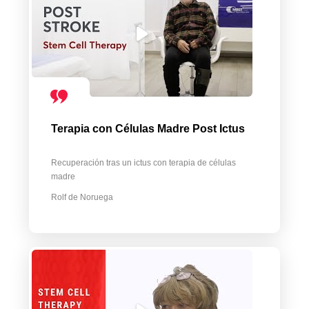
Terapia con Células Madre Post Ictus
Recuperación tras un ictus con terapia de células
madre
Rolf de Noruega