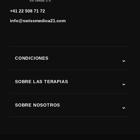
XXI century S.A.
+41 22 508 71 72
info@swissmedica21.com
CONDICIONES
Autismo
ELA
SOBRE LAS TERAPIAS
Recuperación tras ictus
Estudios sobre terapia con células madre
Esclerosis múltiple
Terapia con células madre
SOBRE NOSOTROS
Enfermedad de Parkinson
Procedimiento de tratamiento con células madre
Acerca de nosotros
Artritis
Costo de la terapia con células madre
Testimonios
Ver todas las condiciones
Mitos sobre las células madre
Precios