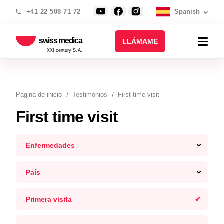
+41 22 508 71 72
Spanish
swiss medica
LLÁMAME
XXI century S.A.
Página de inicio
Testimonios
First time visit
First time visit
Enfermedades
País
Primera visita