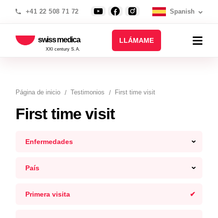
+41 22 508 71 72
Spanish
swiss medica
LLÁMAME
XXI century S.A.
Página de inicio
Testimonios
First time visit
First time visit
Enfermedades
País
Primera visita