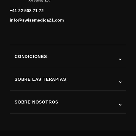
XXI century S.A.
+41 22 508 71 72
info@swissmedica21.com
CONDICIONES
Autismo
ELA
SOBRE LAS TERAPIAS
Recuperación tras ictus
Estudios sobre terapia con células madre
Esclerosis múltiple
Terapia con células madre
SOBRE NOSOTROS
Enfermedad de Parkinson
Procedimiento de tratamiento con células madre
Acerca de nosotros
Artritis
Costo de la terapia con células madre
Testimonios
Ver todas las condiciones
Mitos sobre las células madre
Precios