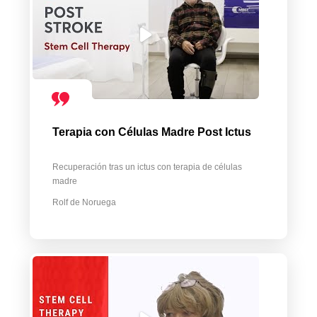
Terapia con Células Madre Post Ictus
Recuperación tras un ictus con terapia de células
madre
Rolf de Noruega