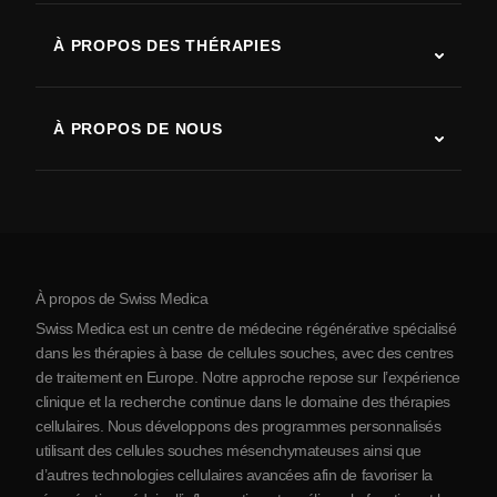
SLA (sclérose latérale amyotrophique)
À PROPOS DES THÉRAPIES
Récupération après AVC
Études sur la thérapie par cellules souches
Sclérose en plaques
Thérapie par cellules souches
À PROPOS DE NOUS
Maladie de Parkinson
Procédure de traitement par cellules souches
Qui sommes-nous
Arthrite
Coût de la thérapie par cellules souches
Témoignages
Voir toutes les pathologies
Mythes sur les cellules souches
Tarifs
Protocole
À propos de Swiss Medica
À propos de la Serbie
Swiss Medica est un centre de médecine régénérative spécialisé
Blog
dans les thérapies à base de cellules souches, avec des centres
de traitement en Europe. Notre approche repose sur l’expérience
Partenariats
clinique et la recherche continue dans le domaine des thérapies
Contact
cellulaires. Nous développons des programmes personnalisés
utilisant des cellules souches mésenchymateuses ainsi que
d’autres technologies cellulaires avancées afin de favoriser la