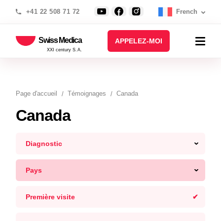
+41 22 508 71 72
French
Swiss Medica
APPELEZ-MOI
XXI century S.A.
Page d′accueil
Témoignages
Canada
Canada
Diagnostic
Pays
Première visite