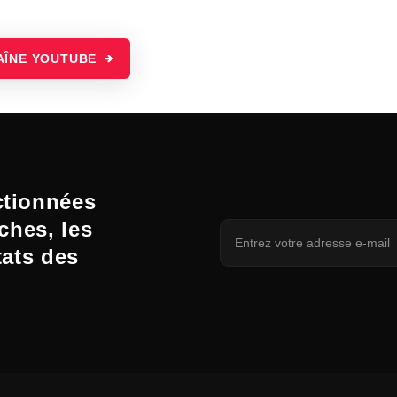
AÎNE YOUTUBE
ctionnées
ches, les
tats des