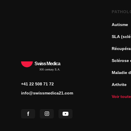
PATHOL
Autisme
SLA (sclé
Récupéra
Sclérose 
Swiss Medica
XXI century S.A.
Maladie 
+41 22 508 71 72
Arthrite
info@swissmedica21.com
Voir tout