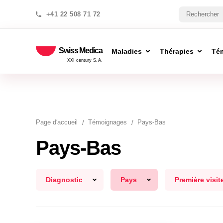
+41 22 508 71 72
Swiss Medica
Maladies
Thérapies
Té
XXI century S.A.
Page d′accueil
Témoignages
Pays-Bas
Pays-Bas
Diagnostic
Pays
Première visit