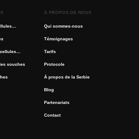
ES
À PROPOS DE NOUS
llules
Qui sommes-nous
es
Témoignages
cellules
Tarifs
ules souches
Protocole
ches
À propos de la Serbie
Blog
Partenariats
Contact