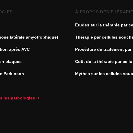
OGIES
À PROPOS DES THÉRAPI
Études sur la thérapie par ce
souches
rose latérale amyotrophique)
Thérapie par cellules souch
tion après AVC
Procédure de traitement par 
souches
en plaques
Coût de la thérapie par cell
de Parkinson
Mythes sur les cellules sou
es les pathologies