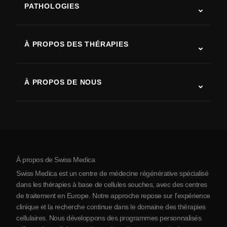
PATHOLOGIES
Autisme
SLA (sclérose latérale amyotrophique)
À PROPOS DES THÉRAPIES
Récupération après AVC
Études sur la thérapie par cellules souches
Sclérose en plaques
Thérapie par cellules souches
À PROPOS DE NOUS
Maladie de Parkinson
Procédure de traitement par cellules souches
Qui sommes-nous
Arthrite
Coût de la thérapie par cellules souches
Témoignages
Voir toutes les pathologies
Mythes sur les cellules souches
Tarifs
Protocole
À propos de Swiss Medica
À propos de la Serbie
Swiss Medica est un centre de médecine régénérative spécialisé
Blog
dans les thérapies à base de cellules souches, avec des centres
de traitement en Europe. Notre approche repose sur l’expérience
Partenariats
clinique et la recherche continue dans le domaine des thérapies
Contact
cellulaires. Nous développons des programmes personnalisés