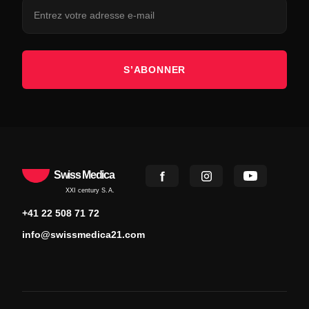
S’ABONNER
Swiss Medica
XXI century S.A.
+41 22 508 71 72
info@swissmedica21.com