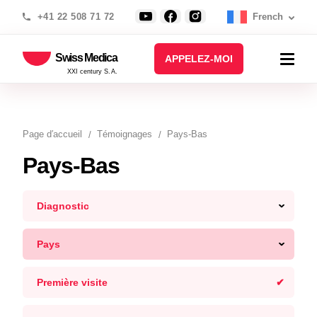
+41 22 508 71 72
French
Swiss Medica
APPELEZ-MOI
XXI century S.A.
Page d′accueil
Témoignages
Pays-Bas
Pays-Bas
Diagnostic
Pays
Première visite