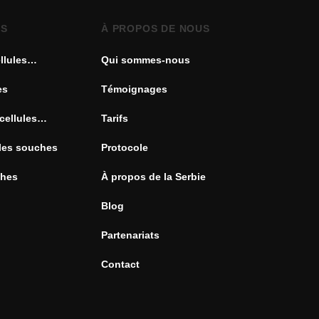
ES
À PROPOS DE NOUS
llules
Qui sommes-nous
es
Témoignages
cellules
Tarifs
ules souches
Protocole
ches
À propos de la Serbie
Blog
Partenariats
Contact