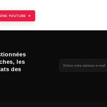
AÎNE YOUTUBE
ctionnées
ches, les
tats des