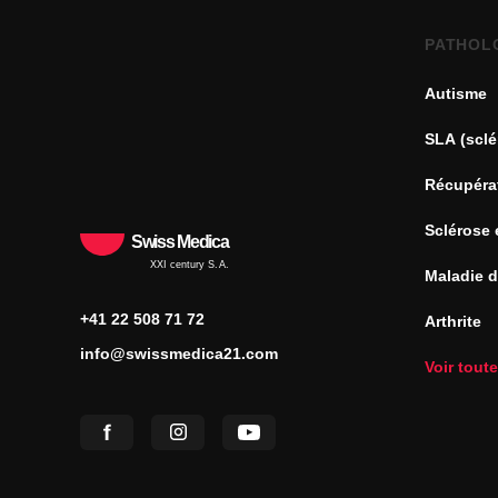
PATHOL
Autisme
SLA (sclé
Récupéra
Sclérose 
Swiss Medica
XXI century S.A.
Maladie 
+41 22 508 71 72
Arthrite
info@swissmedica21.com
Voir tout