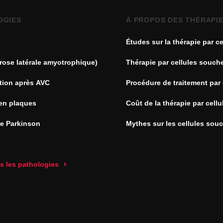
OGIES
À PROPOS DES THÉRAPI
Études sur la thérapie par ce
souches
rose latérale amyotrophique)
Thérapie par cellules souch
tion après AVC
Procédure de traitement par 
souches
en plaques
Coût de la thérapie par cell
de Parkinson
Mythes sur les cellules sou
es les pathologies