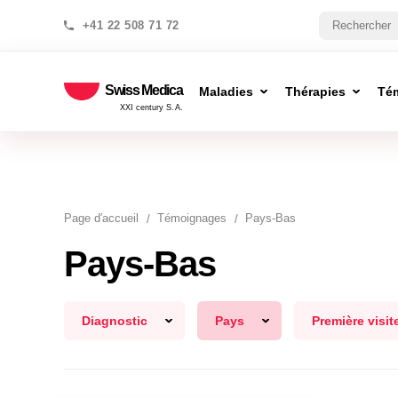
+41 22 508 71 72
Swiss Medica
Maladies
Thérapies
Té
XXI century S.A.
Page d′accueil
Témoignages
Pays-Bas
Pays-Bas
Diagnostic
Pays
Première visit