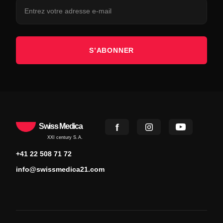
S’ABONNER
Swiss Medica
XXI century S.A.
+41 22 508 71 72
info@swissmedica21.com