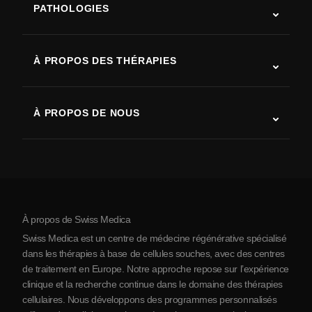
PATHOLOGIES
Autisme
SLA (sclérose latérale amyotrophique)
À PROPOS DES THÉRAPIES
Récupération après AVC
Études sur la thérapie par cellules souches
Sclérose en plaques
Thérapie par cellules souches
À PROPOS DE NOUS
Maladie de Parkinson
Procédure de traitement par cellules souches
Qui sommes-nous
Arthrite
Coût de la thérapie par cellules souches
Témoignages
Voir toutes les pathologies
Mythes sur les cellules souches
Tarifs
Protocole
À propos de Swiss Medica
À propos de la Serbie
Swiss Medica est un centre de médecine régénérative spécialisé
Blog
dans les thérapies à base de cellules souches, avec des centres
de traitement en Europe. Notre approche repose sur l’expérience
Partenariats
clinique et la recherche continue dans le domaine des thérapies
Contact
cellulaires. Nous développons des programmes personnalisés