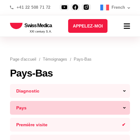
+41 22 508 71 72
French
Swiss Medica
APPELEZ-MOI
XXI century S.A.
Page d′accueil
Témoignages
Pays-Bas
Pays-Bas
Diagnostic
Pays
Première visite