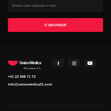
S’ABONNER
Swiss Medica
XXI century S.A.
+41 22 508 71 72
info@swissmedica21.com