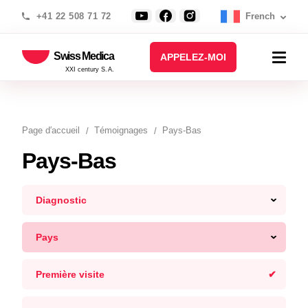
+41 22 508 71 72
French
Swiss Medica
APPELEZ-MOI
XXI century S.A.
Page d′accueil
Témoignages
Pays-Bas
Pays-Bas
Diagnostic
Pays
Première visite