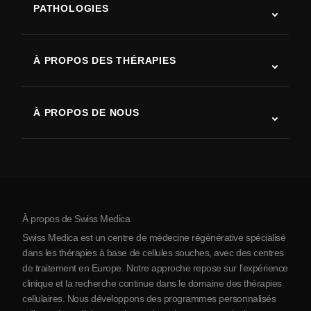
PATHOLOGIES
Autisme
SLA (sclérose latérale amyotrophique)
À PROPOS DES THÉRAPIES
Récupération après AVC
Études sur la thérapie par cellules souches
Sclérose en plaques
Thérapie par cellules souches
À PROPOS DE NOUS
Maladie de Parkinson
Procédure de traitement par cellules souches
Qui sommes-nous
Arthrite
Coût de la thérapie par cellules souches
Témoignages
Voir toutes les pathologies
Mythes sur les cellules souches
Tarifs
Protocole
À propos de Swiss Medica
À propos de la Serbie
Swiss Medica est un centre de médecine régénérative spécialisé
Blog
dans les thérapies à base de cellules souches, avec des centres
de traitement en Europe. Notre approche repose sur l’expérience
Partenariats
clinique et la recherche continue dans le domaine des thérapies
Contact
cellulaires. Nous développons des programmes personnalisés