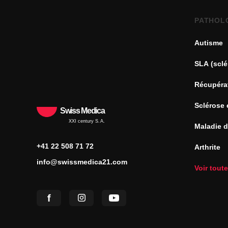
PATHOL
Autisme
SLA (sclé
Récupéra
Sclérose 
Swiss Medica
XXI century S.A.
Maladie 
+41 22 508 71 72
Arthrite
info@swissmedica21.com
Voir tout