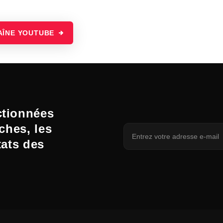
AÎNE YOUTUBE
ctionnées
ches, les
tats des