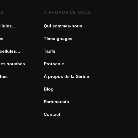
ES
À PROPOS DE NOUS
llules
Qui sommes-nous
es
Témoignages
cellules
Tarifs
ules souches
Protocole
ches
À propos de la Serbie
Blog
Partenariats
Contact