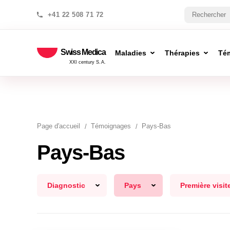
+41 22 508 71 72
Swiss Medica
Maladies
Thérapies
Té
XXI century S.A.
Page d′accueil
Témoignages
Pays-Bas
Pays-Bas
Diagnostic
Pays
Première visit