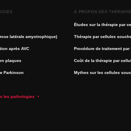
OGIES
À PROPOS DES THÉRAPI
Études sur la thérapie par ce
souches
rose latérale amyotrophique)
Thérapie par cellules souch
tion après AVC
Procédure de traitement par 
souches
en plaques
Coût de la thérapie par cell
de Parkinson
Mythes sur les cellules sou
es les pathologies