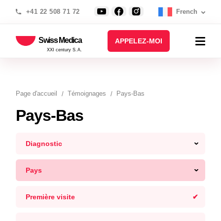
+41 22 508 71 72
French
Swiss Medica
APPELEZ-MOI
XXI century S.A.
Page d′accueil
Témoignages
Pays-Bas
Pays-Bas
Diagnostic
Pays
Première visite