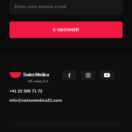
S’ABONNER
Swiss Medica
XXI century S.A.
+41 22 508 71 72
info@swissmedica21.com