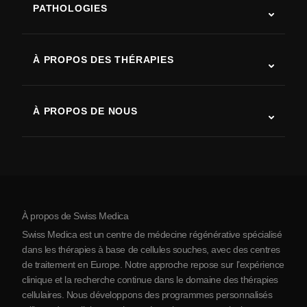
PATHOLOGIES
Autisme
SLA (sclérose latérale amyotrophique)
À PROPOS DES THÉRAPIES
Récupération après AVC
Études sur la thérapie par cellules souches
Sclérose en plaques
Thérapie par cellules souches
À PROPOS DE NOUS
Maladie de Parkinson
Procédure de traitement par cellules souches
Qui sommes-nous
Arthrite
Coût de la thérapie par cellules souches
Témoignages
Voir toutes les pathologies
Mythes sur les cellules souches
Tarifs
Protocole
À propos de Swiss Medica
À propos de la Serbie
Swiss Medica est un centre de médecine régénérative spécialisé
Blog
dans les thérapies à base de cellules souches, avec des centres
de traitement en Europe. Notre approche repose sur l’expérience
Partenariats
clinique et la recherche continue dans le domaine des thérapies
Contact
cellulaires. Nous développons des programmes personnalisés