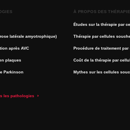
OGIES
À PROPOS DES THÉRAPI
Études sur la thérapie par ce
souches
rose latérale amyotrophique)
Thérapie par cellules souch
tion après AVC
Procédure de traitement par 
souches
en plaques
Coût de la thérapie par cell
de Parkinson
Mythes sur les cellules sou
es les pathologies