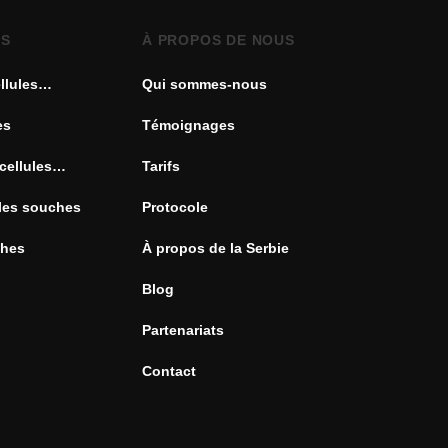
ES
À PROPOS DE NOUS
llules
Qui sommes-nous
es
Témoignages
cellules
Tarifs
ules souches
Protocole
ches
À propos de la Serbie
Blog
Partenariats
Contact