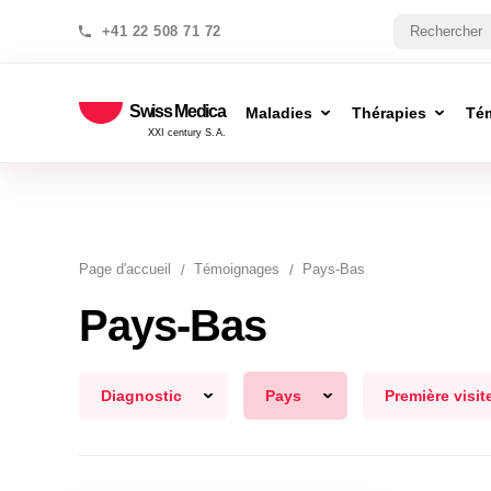
+41 22 508 71 72
Swiss Medica
Maladies
Thérapies
Té
XXI century S.A.
Page d′accueil
Témoignages
Pays-Bas
Pays-Bas
Diagnostic
Pays
Première visit