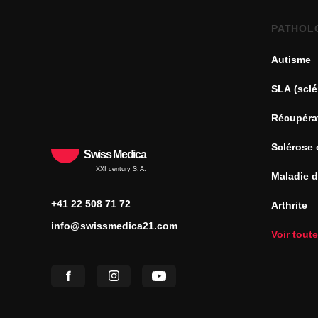
PATHOL
Autisme
SLA (sclé
Récupéra
Sclérose 
Swiss Medica
XXI century S.A.
Maladie 
+41 22 508 71 72
Arthrite
info@swissmedica21.com
Voir tout