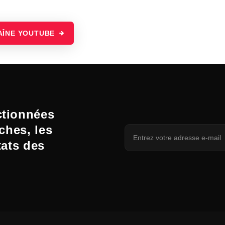
AÎNE YOUTUBE
ctionnées
ches, les
tats des