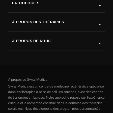
PATHOLOGIES
Autisme
SLA (sclérose latérale amyotrophique)
À PROPOS DES THÉRAPIES
Récupération après AVC
Études sur la thérapie par cellules souches
Sclérose en plaques
Thérapie par cellules souches
À PROPOS DE NOUS
Maladie de Parkinson
Procédure de traitement par cellules souches
Qui sommes-nous
Arthrite
Coût de la thérapie par cellules souches
Témoignages
Voir toutes les pathologies
Mythes sur les cellules souches
Tarifs
Protocole
À propos de Swiss Medica
À propos de la Serbie
Swiss Medica est un centre de médecine régénérative spécialisé
Blog
dans les thérapies à base de cellules souches, avec des centres
de traitement en Europe. Notre approche repose sur l’expérience
Partenariats
clinique et la recherche continue dans le domaine des thérapies
Contact
cellulaires. Nous développons des programmes personnalisés