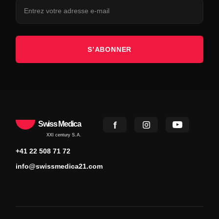
S’ABONNER
Swiss Medica
XXI century S.A.
+41 22 508 71 72
info@swissmedica21.com