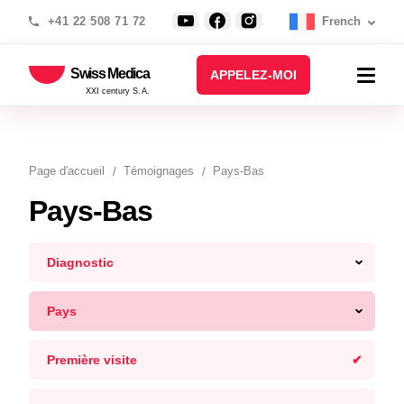
+41 22 508 71 72
French
Swiss Medica
APPELEZ-MOI
XXI century S.A.
Page d′accueil
Témoignages
Pays-Bas
Pays-Bas
Diagnostic
Pays
Première visite