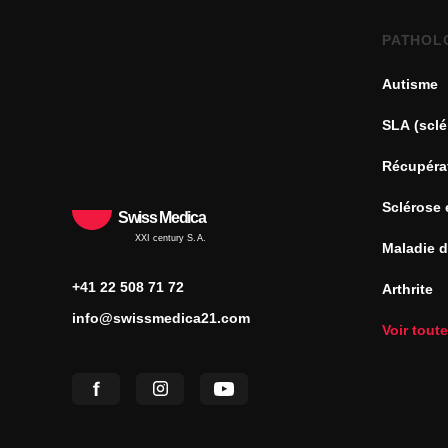
PATHOL
Autisme
SLA (sclé
Récupéra
Sclérose 
Swiss Medica
XXI century S.A.
Maladie 
+41 22 508 71 72
Arthrite
info@swissmedica21.com
Voir tout