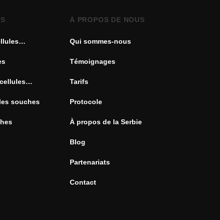
ES
À PROPOS DE NOUS
llules
Qui sommes-nous
es
Témoignages
cellules
Tarifs
ules souches
Protocole
ches
À propos de la Serbie
Blog
Partenariats
Contact