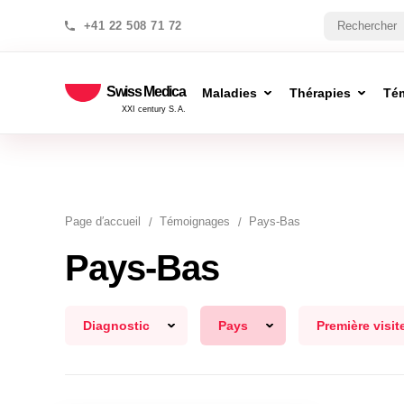
+41 22 508 71 72
Swiss Medica
Maladies
Thérapies
Té
XXI century S.A.
Page d′accueil
Témoignages
Pays-Bas
Pays-Bas
Diagnostic
Pays
Première visit