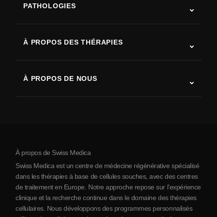
PATHOLOGIES
Autisme
SLA (sclérose latérale amyotrophique)
À PROPOS DES THÉRAPIES
Récupération après AVC
Études sur la thérapie par cellules souches
Sclérose en plaques
Thérapie par cellules souches
À PROPOS DE NOUS
Maladie de Parkinson
Procédure de traitement par cellules souches
Qui sommes-nous
Arthrite
Coût de la thérapie par cellules souches
Témoignages
Voir toutes les pathologies
Mythes sur les cellules souches
Tarifs
Protocole
À propos de Swiss Medica
À propos de la Serbie
Swiss Medica est un centre de médecine régénérative spécialisé
Blog
dans les thérapies à base de cellules souches, avec des centres
de traitement en Europe. Notre approche repose sur l’expérience
Partenariats
clinique et la recherche continue dans le domaine des thérapies
Contact
cellulaires. Nous développons des programmes personnalisés