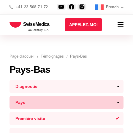
+41 22 508 71 72
French
Swiss Medica
APPELEZ-MOI
XXI century S.A.
Page d′accueil
Témoignages
Pays-Bas
Pays-Bas
Diagnostic
Pays
Première visite