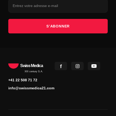
S’ABONNER
Swiss Medica
XXI century S.A.
+41 22 508 71 72
info@swissmedica21.com