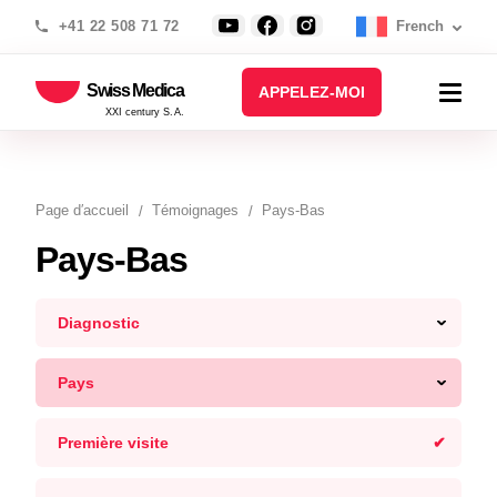
+41 22 508 71 72
French
Swiss Medica
APPELEZ-MOI
XXI century S.A.
Page d′accueil
Témoignages
Pays-Bas
Pays-Bas
Diagnostic
Pays
Première visite