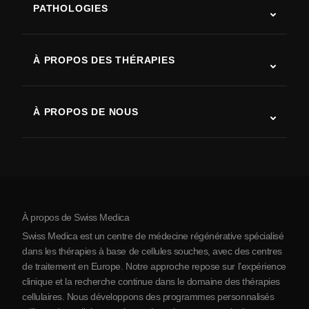
PATHOLOGIES
Autisme
SLA (sclérose latérale amyotrophique)
À PROPOS DES THÉRAPIES
Récupération après AVC
Études sur la thérapie par cellules souches
Sclérose en plaques
Thérapie par cellules souches
À PROPOS DE NOUS
Maladie de Parkinson
Procédure de traitement par cellules souches
Qui sommes-nous
Arthrite
Coût de la thérapie par cellules souches
Témoignages
Voir toutes les pathologies
Mythes sur les cellules souches
Tarifs
Protocole
À propos de Swiss Medica
À propos de la Serbie
Swiss Medica est un centre de médecine régénérative spécialisé
Blog
dans les thérapies à base de cellules souches, avec des centres
de traitement en Europe. Notre approche repose sur l’expérience
Partenariats
clinique et la recherche continue dans le domaine des thérapies
Contact
cellulaires. Nous développons des programmes personnalisés