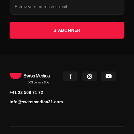
S’ABONNER
Swiss Medica
XXI century S.A.
+41 22 508 71 72
info@swissmedica21.com