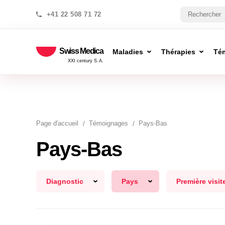
+41 22 508 71 72
Swiss Medica
Maladies
Thérapies
Té
XXI century S.A.
Page d′accueil
Témoignages
Pays-Bas
Pays-Bas
Diagnostic
Pays
Première visit