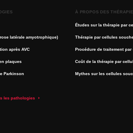
OGIES
À PROPOS DES THÉRAPI
Études sur la thérapie par ce
souches
rose latérale amyotrophique)
Thérapie par cellules souch
tion après AVC
Procédure de traitement par 
souches
en plaques
Coût de la thérapie par cell
de Parkinson
Mythes sur les cellules sou
es les pathologies