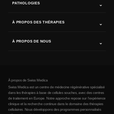
PATHOLOGIES
Autisme
SLA (sclérose latérale amyotrophique)
À PROPOS DES THÉRAPIES
Récupération après AVC
Études sur la thérapie par cellules souches
Sclérose en plaques
Thérapie par cellules souches
À PROPOS DE NOUS
Maladie de Parkinson
Procédure de traitement par cellules souches
Qui sommes-nous
Arthrite
Coût de la thérapie par cellules souches
Témoignages
Voir toutes les pathologies
Mythes sur les cellules souches
Tarifs
Protocole
À propos de Swiss Medica
À propos de la Serbie
Swiss Medica est un centre de médecine régénérative spécialisé
Blog
dans les thérapies à base de cellules souches, avec des centres
de traitement en Europe. Notre approche repose sur l’expérience
Partenariats
clinique et la recherche continue dans le domaine des thérapies
Contact
cellulaires. Nous développons des programmes personnalisés