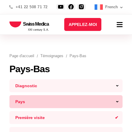
+41 22 508 71 72
French
Swiss Medica
APPELEZ-MOI
XXI century S.A.
Page d′accueil
Témoignages
Pays-Bas
Pays-Bas
Diagnostic
Pays
Première visite