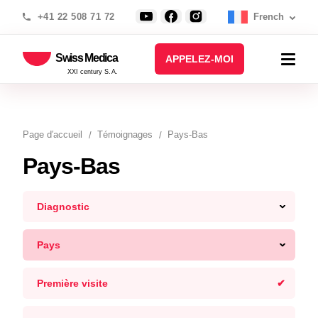
+41 22 508 71 72
French
Swiss Medica
APPELEZ-MOI
XXI century S.A.
Page d′accueil
Témoignages
Pays-Bas
Pays-Bas
Diagnostic
Pays
Première visite