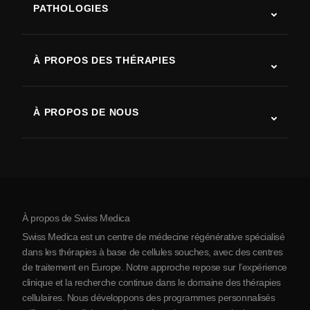
PATHOLOGIES
Autisme
SLA (sclérose latérale amyotrophique)
À PROPOS DES THÉRAPIES
Récupération après AVC
Études sur la thérapie par cellules souches
Sclérose en plaques
Thérapie par cellules souches
À PROPOS DE NOUS
Maladie de Parkinson
Procédure de traitement par cellules souches
Qui sommes-nous
Arthrite
Coût de la thérapie par cellules souches
Témoignages
Voir toutes les pathologies
Mythes sur les cellules souches
Tarifs
Protocole
À propos de Swiss Medica
À propos de la Serbie
Swiss Medica est un centre de médecine régénérative spécialisé
Blog
dans les thérapies à base de cellules souches, avec des centres
de traitement en Europe. Notre approche repose sur l’expérience
Partenariats
clinique et la recherche continue dans le domaine des thérapies
Contact
cellulaires. Nous développons des programmes personnalisés