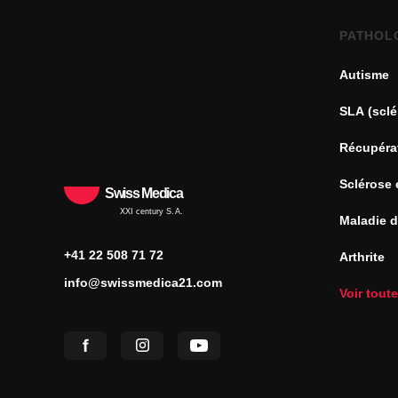
PATHOL
Autisme
SLA (sclé
Récupéra
Sclérose 
Swiss Medica
XXI century S.A.
Maladie 
+41 22 508 71 72
Arthrite
info@swissmedica21.com
Voir tout