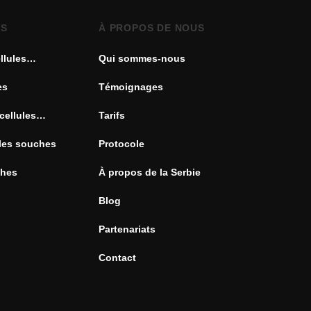
ES
À PROPOS DE NOUS
llules
Qui sommes-nous
es
Témoignages
cellules
Tarifs
ules souches
Protocole
ches
À propos de la Serbie
Blog
Partenariats
Contact