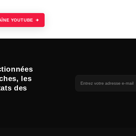
AÎNE YOUTUBE
ctionnées
ches, les
tats des