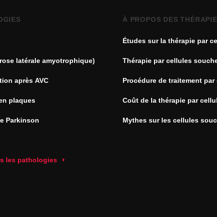
OGIES
À PROPOS DES THÉRAPI
Études sur la thérapie par ce
souches
rose latérale amyotrophique)
Thérapie par cellules souch
tion après AVC
Procédure de traitement par 
souches
en plaques
Coût de la thérapie par cell
de Parkinson
Mythes sur les cellules sou
es les pathologies