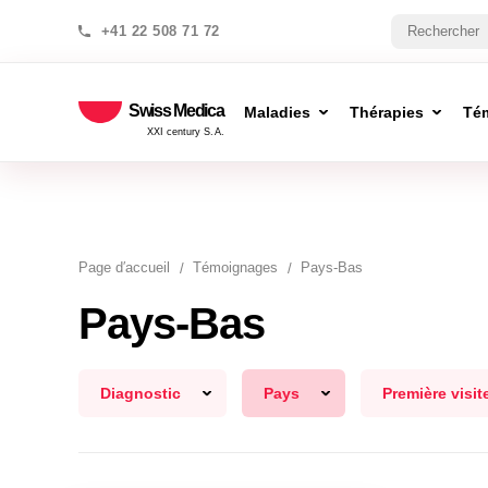
+41 22 508 71 72
Swiss Medica
Maladies
Thérapies
Té
XXI century S.A.
Page d′accueil
Témoignages
Pays-Bas
Pays-Bas
Diagnostic
Pays
Première visit