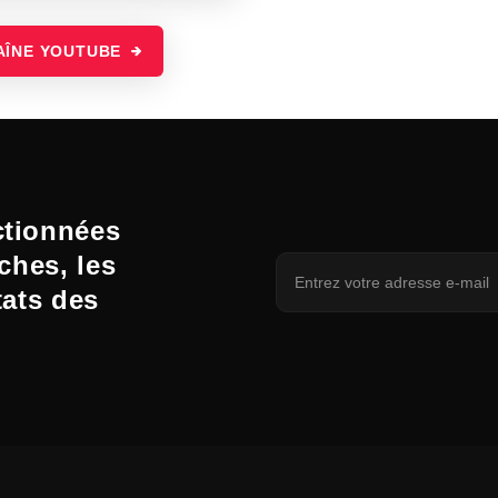
AÎNE YOUTUBE
ctionnées
ches, les
tats des