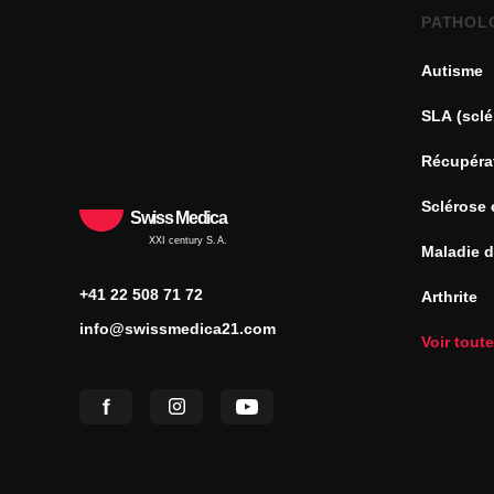
PATHOL
Autisme
SLA (sclé
Récupéra
Sclérose 
Swiss Medica
XXI century S.A.
Maladie 
+41 22 508 71 72
Arthrite
info@swissmedica21.com
Voir tout