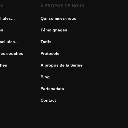
ES
À PROPOS DE NOUS
llules
Qui sommes-nous
es
Témoignages
cellules
Tarifs
ules souches
Protocole
ches
À propos de la Serbie
Blog
Partenariats
Contact