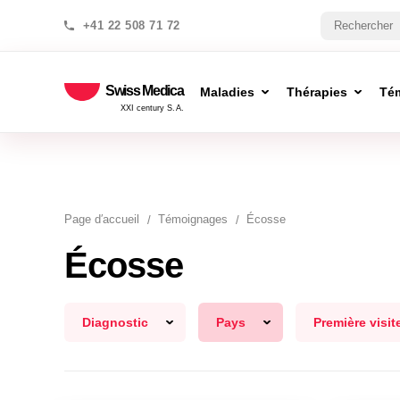
+41 22 508 71 72
Swiss Medica
Maladies
Thérapies
Té
XXI century S.A.
Page d′accueil
Témoignages
Écosse
Écosse
Diagnostic
Pays
Première visit