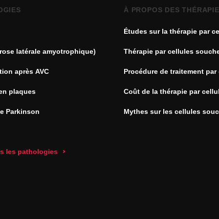
OGIES
À PROPOS DES THÉRAPI
Études sur la thérapie par ce
souches
rose latérale amyotrophique)
Thérapie par cellules souch
tion après AVC
Procédure de traitement par 
souches
en plaques
Coût de la thérapie par cell
de Parkinson
Mythes sur les cellules sou
es les pathologies