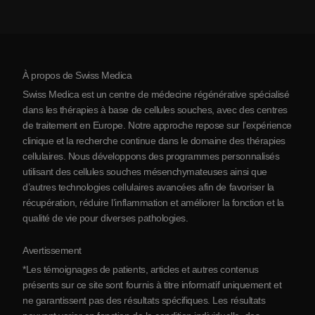
Coût de la thérapie par cellules souches
Témoignages
Voir toutes les pathologies
Mythes sur les cellules souches
Tarifs
Protocole
À propos de Swiss Medica
À propos de la Serbie
Swiss Medica est un centre de médecine régénérative spécialisé
Blog
dans les thérapies à base de cellules souches, avec des centres
de traitement en Europe. Notre approche repose sur l’expérience
Partenariats
clinique et la recherche continue dans le domaine des thérapies
Contact
cellulaires. Nous développons des programmes personnalisés
utilisant des cellules souches mésenchymateuses ainsi que
d’autres technologies cellulaires avancées afin de favoriser la
récupération, réduire l’inflammation et améliorer la fonction et la
qualité de vie pour diverses pathologies.
Avertissement
*Les témoignages de patients, articles et autres contenus
présents sur ce site sont fournis à titre informatif uniquement et
ne garantissent pas des résultats spécifiques. Les résultats