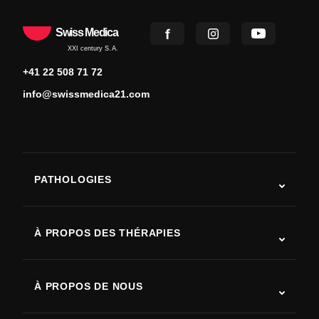
Swiss Medica
XXI century S.A.
+41 22 508 71 72
info@swissmedica21.com
PATHOLOGIES
Autisme
SLA (sclérose latérale amyotrophique)
À PROPOS DES THÉRAPIES
Récupération après AVC
Études sur la thérapie par cellules souches
Sclérose en plaques
Thérapie par cellules souches
À PROPOS DE NOUS
Maladie de Parkinson
Procédure de traitement par cellules souches
Qui sommes-nous
Arthrite