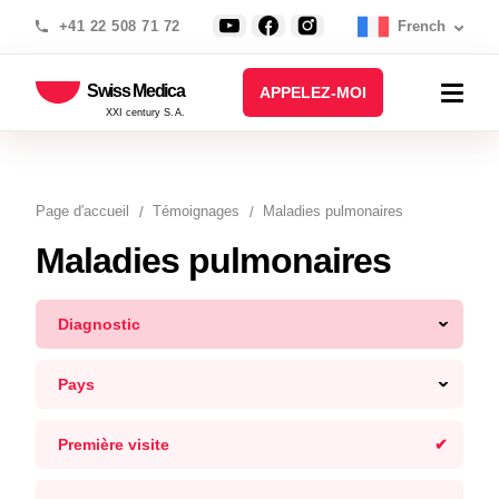
+41 22 508 71 72
French
Swiss Medica
APPELEZ-MOI
XXI century S.A.
Page d′accueil
Témoignages
Maladies pulmonaires
Maladies pulmonaires
Diagnostic
Pays
Première visite